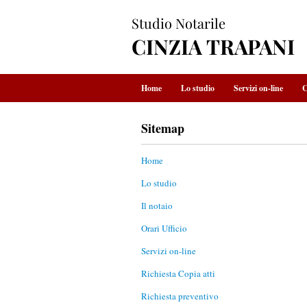
Studio Notarile
CINZIA TRAPANI
Home
Lo studio
Servizi on-line
C
Sitemap
Home
Lo studio
Il notaio
Orari Ufficio
Servizi on-line
Richiesta Copia atti
Richiesta preventivo