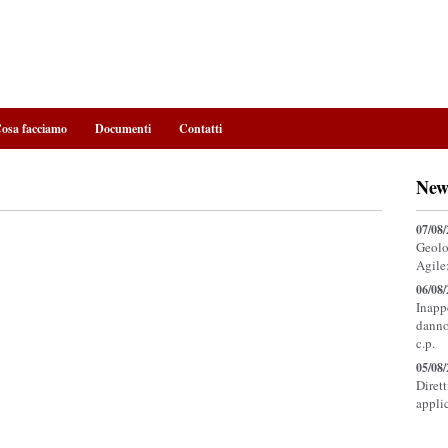
osa facciamo
Documenti
Contatti
New
07/08
Geolo
Agile
06/08
Inapp
danno
c.p.
05/08
Diret
appli