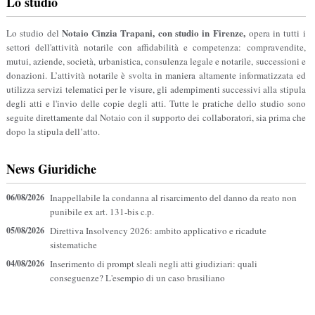
Lo studio
Notaio Cinzia Trapani, con studio in Firenze,
Lo studio del
opera in tutti i
settori dell'attività notarile con affidabilità e competenza: compravendite,
mutui, aziende, società, urbanistica, consulenza legale e notarile, successioni e
donazioni. L’attività notarile è svolta in maniera altamente informatizzata ed
utilizza servizi telematici per le visure, gli adempimenti successivi alla stipula
degli atti e l'invio delle copie degli atti. Tutte le pratiche dello studio sono
seguite direttamente dal Notaio con il supporto dei collaboratori, sia prima che
dopo la stipula dell’atto.
News Giuridiche
06/08/2026
Inappellabile la condanna al risarcimento del danno da reato non
punibile ex art. 131-bis c.p.
05/08/2026
Direttiva Insolvency 2026: ambito applicativo e ricadute
sistematiche
04/08/2026
Inserimento di prompt sleali negli atti giudiziari: quali
conseguenze? L'esempio di un caso brasiliano
03/08/2026
Opposizione all'archiviazione: la persona offesa può proporre la
ricusazione del giudice